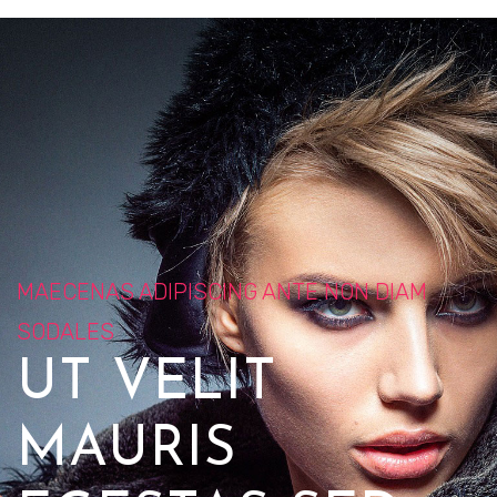
MAECENAS ADIPISCING ANTE NON DIAM
SODALES
UT VELIT
MAURIS